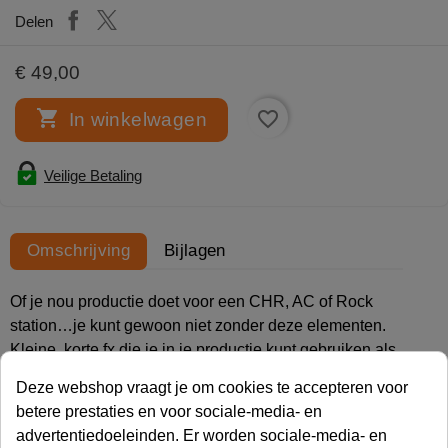
Delen
€ 49,00

favorite_border
In winkelwagen
Veilige Betaling
Omschrijving
Bijlagen
Of je nou productie doet voor een CHR, AC of Rock
station…je kunt gewoon niet zonder deze elementen.
Kleine, korte fx die je in je productie kunt gebruiken als
separator, breaker of om een boodschap in je audio te
Deze webshop vraagt je om cookies te accepteren voor
accentueren. Korte uitbarstingen vol energie die je
betere prestaties en voor sociale-media- en
sweepers, jingles en promo’s de finishing touch geven!
advertentiedoeleinden. Er worden sociale-media- en