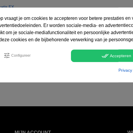
atis FX
vraagt je om cookies te accepteren voor betere prestaties en v
vertentiedoeleinden. Er worden sociale-media- en advertentiec
kt om je sociale-mediafunctionaliteit en persoonlijke advertenti
 deze cookies en de bijbehorende verwerking van je persoons
tune
done_all
Configureer
Accepteren
Privacy
MIJN ACCOUNT
W