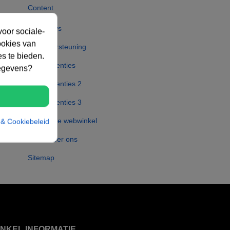
Content
Nieuws
oor sociale-
ookies van
Ondersteuning
es te bieden.
Referenties
gegevens?
Referenties 2
Referenties 3
Over onze webwinkel
 & Cookiebeleid
Contacteer ons
Sitemap
INKEL INFORMATIE