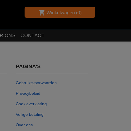
shopping_cart
Winkelwagen
(0)
R ONS
CONTACT
PAGINA'S
Gebruiksvoorwaarden
Privacybeleid
Cookieverklaring
Veilige betaling
Over ons