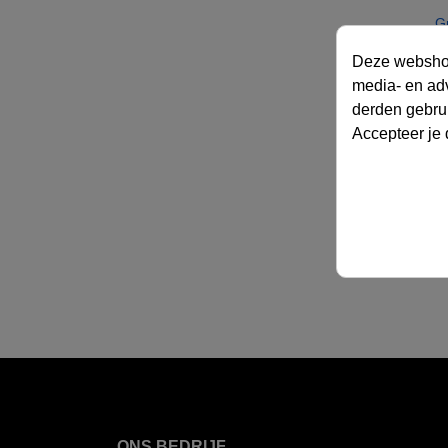
Gr
Deze webshop 
media- en ad
derden gebrui
Accepteer je
ONS BEDRIJF