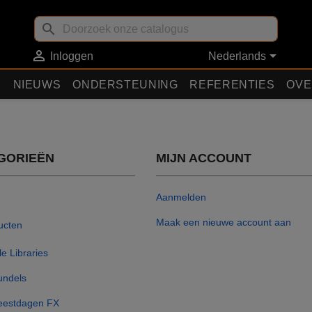
search


Nederlands
Inloggen
N
NIEUWS
ONDERSTEUNING
REFERENTIES
OVE
GORIEËN
MIJN ACCOUNT
Aanmelden
Maak een nieuwe account aan
ucten
le Libraries
undels
eestdagen FX